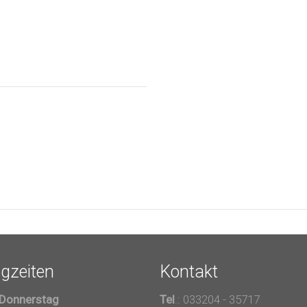
gzeiten
Kontakt
 Donnerstag
Tel
.: 033204 - 35717