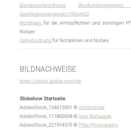
Bundesnotarordnung
,
Beurkundungsgese
Gerichtskostengesetz (GNotKG)
Richtlinien
für die Amtspflichten und sonstigen Pf
Notare
Dienstordnung
für Notarinnen und Notare
BILDNACHWEISE
https://stock.adobe.com/de
Slideshow Startseite
AdobeStock_134615931 ©
rcfotostock
AdobeStock_111860608 ©
Ingo Bartussek
AdobeStock_221914570 ©
Phils Photography