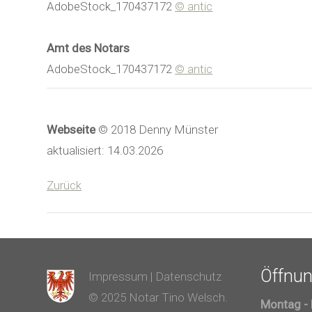
AdobeStock_170437172
© antic
Amt des Notars
AdobeStock_170437172
© antic
Webseite
© 2018 Denny Münster
aktualisiert: 14.03.2026
Zurück
Öffnun
Impressum
|
Datenschutz
© 2025 Notar Tino Welsch.
Montag -